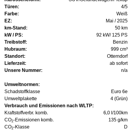
Türen:
4/5
Farbe:
Weiß
EZ:
Mai / 2025
km-Stand:
50 km
kW / PS:
92 kW/ 125 PS
Treibstoff:
Benzin
Hubraum:
999 cm³
Standort:
Otterndorf
Lieferzeit:
ab sofort
Unsere Nummer:
n/a
Umweltnormen:
Schadstoffklasse
Euro 6e
Umweltplakette
4 (Grün)
Verbrauch und Emissionen nach WLTP:
Kraftstoffverbr. komb.
6,0 l/100km
CO
-Emissionen komb.
135 g/km
2
CO
-Klasse
D
2