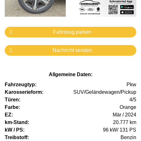
Fahrzeug parken
Nachricht senden
Allgemeine Daten:
Fahrzeugtyp:
Pkw
Karosserieform:
SUV/Geländewagen/Pickup
Türen:
4/5
Farbe:
Orange
EZ:
Mär / 2024
km-Stand:
20.777 km
kW / PS:
96 kW/ 131 PS
Treibstoff:
Benzin