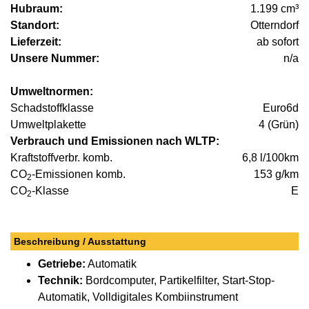
Hubraum:
1.199 cm³
Standort:
Otterndorf
Lieferzeit:
ab sofort
Unsere Nummer:
n/a
Umweltnormen:
Schadstoffklasse
Euro6d
Umweltplakette
4 (Grün)
Verbrauch und Emissionen nach WLTP:
Kraftstoffverbr. komb.
6,8 l/100km
CO
-Emissionen komb.
153 g/km
2
CO
-Klasse
E
2
Beschreibung / Ausstattung
Getriebe:
Automatik
Technik:
Bordcomputer, Partikelfilter, Start-Stop-
Automatik, Volldigitales Kombiinstrument