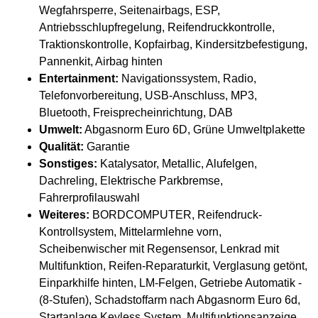
Wegfahrsperre, Seitenairbags, ESP,
Antriebsschlupfregelung, Reifendruckkontrolle,
Traktionskontrolle, Kopfairbag, Kindersitzbefestigung,
Pannenkit, Airbag hinten
Entertainment:
Navigationssystem, Radio,
Telefonvorbereitung, USB-Anschluss, MP3,
Bluetooth, Freisprecheinrichtung, DAB
Umwelt:
Abgasnorm Euro 6D, Grüne Umweltplakette
Qualität:
Garantie
Sonstiges:
Katalysator, Metallic, Alufelgen,
Dachreling, Elektrische Parkbremse,
Fahrerprofilauswahl
Weiteres:
BORDCOMPUTER, Reifendruck-
Kontrollsystem, Mittelarmlehne vorn,
Scheibenwischer mit Regensensor, Lenkrad mit
Multifunktion, Reifen-Reparaturkit, Verglasung getönt,
Einparkhilfe hinten, LM-Felgen, Getriebe Automatik -
(8-Stufen), Schadstoffarm nach Abgasnorm Euro 6d,
Startanlage Keyless System, Multifunktionsanzeige