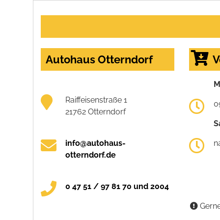
Autohaus Otterndorf
V
M
Raiffeisenstraße 1
0
21762 Otterndorf
S
info@autohaus-
n
otterndorf.de
0 47 51 / 97 81 70 und 2004
Gerne