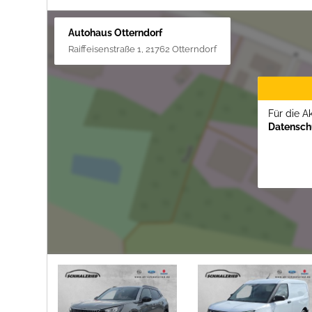
Autohaus Otterndorf
Raiffeisenstraße 1, 21762 Otterndorf
Für die A
Datenschu