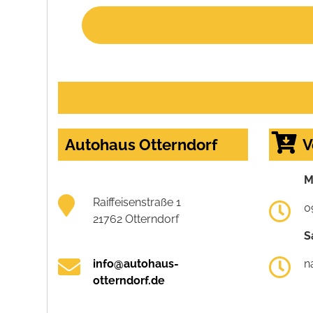
Autohaus Otterndorf
V
M
Raiffeisenstraße 1
0
21762 Otterndorf
S
info@autohaus-
n
otterndorf.de