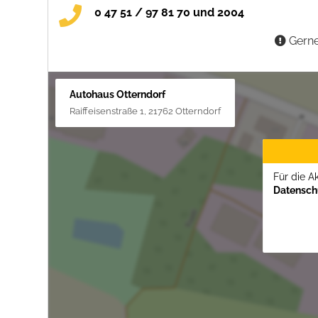
0 47 51 / 97 81 70 und 2004
Gerne
Autohaus Otterndorf
Raiffeisenstraße 1, 21762 Otterndorf
Für die A
Datenschu