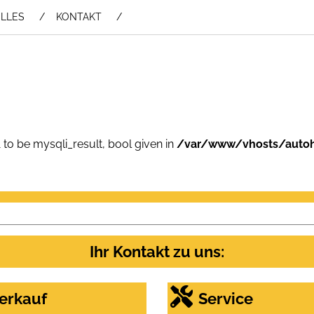
LLES
KONTAKT
 to be mysqli_result, bool given in
/var/www/vhosts/autoh
Ihr Kontakt zu uns:
erkauf
Service