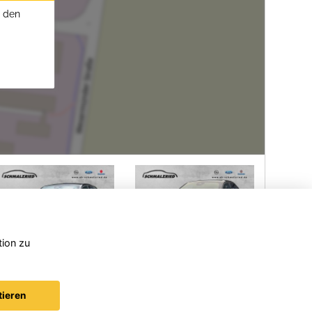
u den
tion zu
Opel
Opel
Corsa
Mokka
tieren