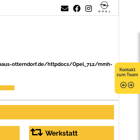
aus-otterndorf.de/httpdocs/Opel_712/mmh-
Kontakt
zum Team
Werkstatt