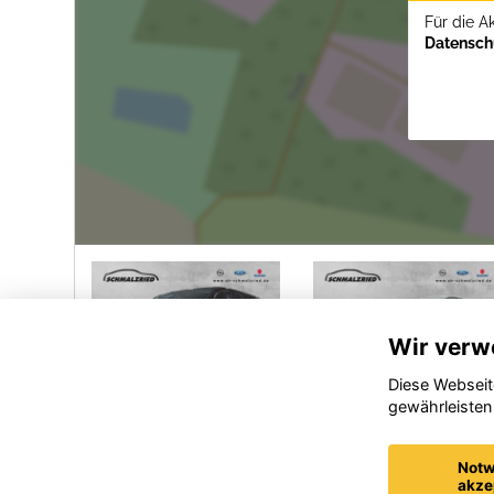
Für die A
Datenschu
Wir verw
Diese Webseit
gewährleisten
Ford
Opel
Tourneo
Grandland
Notw
Custom
(X)
akze