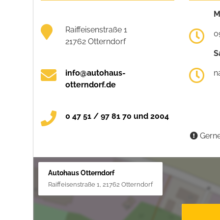
M
Raiffeisenstraße 1
0
21762 Otterndorf
S
info@autohaus-
n
otterndorf.de
0 47 51 / 97 81 70 und 2004
Gerne
Autohaus Otterndorf
Raiffeisenstraße 1, 21762 Otterndorf